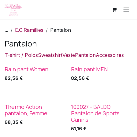
Se rendre au contenu
...
E.C.Ramillies
Pantalon
Pantalon
T-shirt / Polos
Sweatshirt
Veste
Pantalon
Accessoires
Rain pant Women
Rain pant MEN
Arrak
Arrak
82,56
€
82,56
€
Thermo Action
109027 - BALDO
Arrak
Speed Dogsport
pantalon, Femme
Pantalon de Sports
Canins
98,35
€
51,16
€